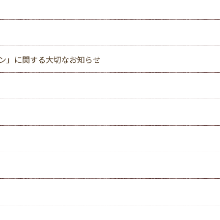
ン」に関する大切なお知らせ