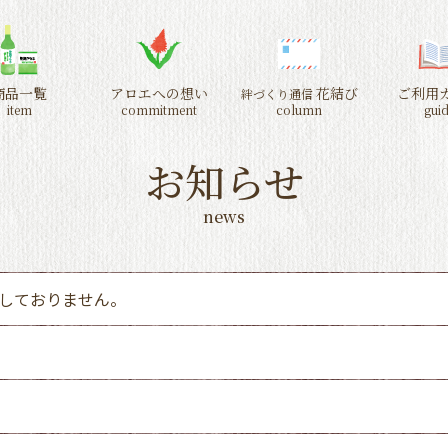
商品一覧
アロエへの想い
花結び
ご利用
絆づくり通信
item
commitment
column
gui
お知らせ
news
しておりません。