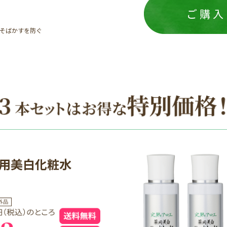
ご購入
・そばかすを防ぐ
薬用美白化粧水