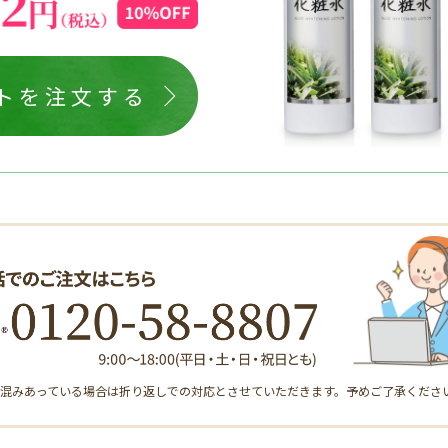
トを注文する
混みあっている場合は折り返しでの対応とさせていただきます。予めご了承くださ