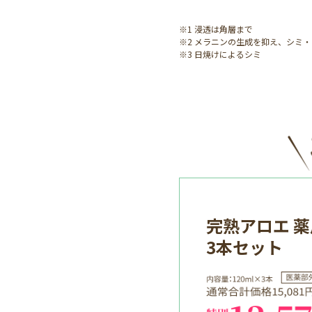
※1 浸透は角層まで
※2 メラニンの生成を抑え、シミ
※3 日焼けによるシミ
完熟アロエ 
3本セット