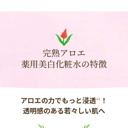
完熟アロエ
薬用美白化粧水の
特徴
アロエの力でもっと浸透
！
※1
透明感のある若々しい肌へ