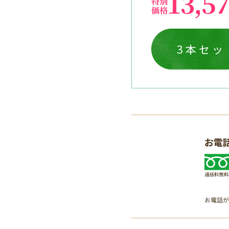
3本セッ
お電話が