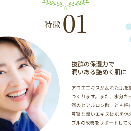
01
特徴
抜群の保湿力で
潤いある艶めく肌に
アロエエキスが乱れた肌を
つくります。また、水分た
然のヒアルロン酸」とも呼
豊富な潤いエキスは肌を保
ブルの改善をサポートして