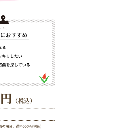
満の場合、送料550円(税込)