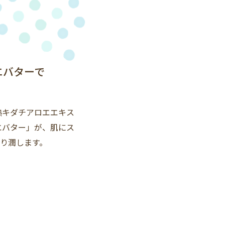
エバターで
熟キダチアロエエキス
エバター」が、肌にス
り潤します。