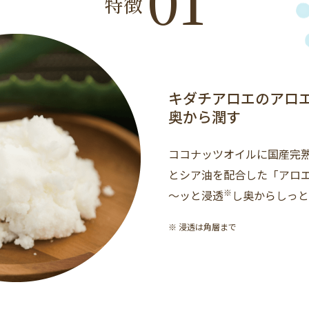
01
特徴
キダチアロエのアロ
奥から潤す
ココナッツオイルに国産完
とシア油を配合した「アロ
※
～ッと浸透
し奥からしっと
※ 浸透は角層まで