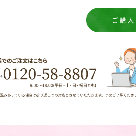
ご購入
混みあっている場合は折り返しでの対応とさせていただきます。予めご了承くださ