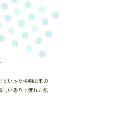
す
ジといった植物由来の
優しい香りで疲れた肌