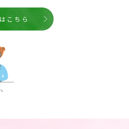
はこちら
い。