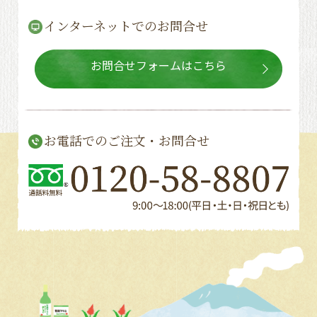
インターネットでのお問合せ
お問合せフォームはこちら
お電話でのご注文・お問合せ