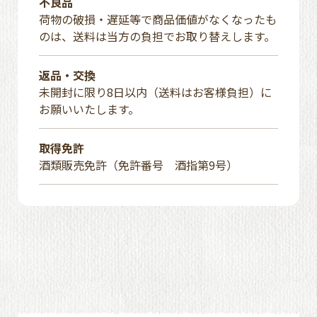
不良品
荷物の破損・遅延等で商品価値がなくなったも
のは、送料は当方の負担でお取り替えします。
返品・交換
未開封に限り8日以内（送料はお客様負担）に
お願いいたします。
取得免許
酒類販売免許（免許番号 酒指第9号）