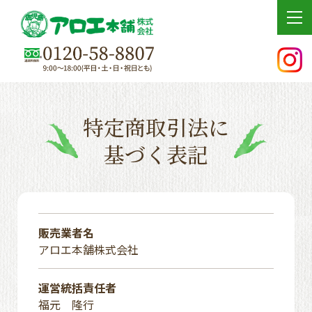
tog
特定商取引法に
基づく表記
販売業者名
アロエ本舗株式会社
運営統括責任者
福元 隆行