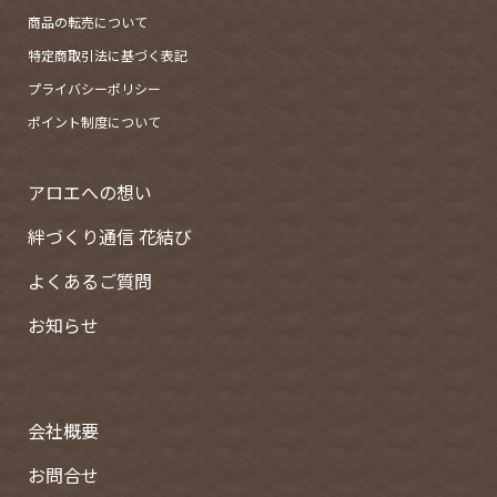
商品の転売について
特定商取引法に基づく表記
プライバシーポリシー
ポイント制度について
アロエへの想い
絆づくり通信
花結び
よくあるご質問
お知らせ
会社概要
お問合せ