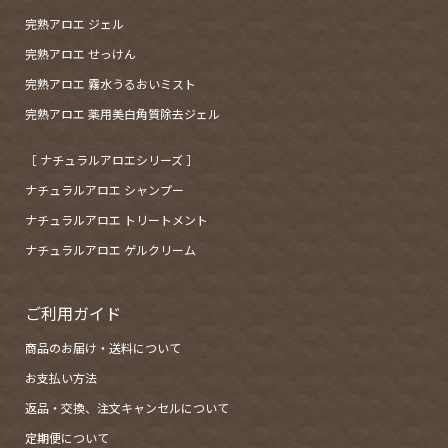
完熟アロエ ジェル
完熟アロエ せっけん
完熟アロエ 霧水うるおいミスト
完熟アロエ 薬用美白角質除去ジェル
［ ナチュラルアロエシリーズ ］
ナチュラルアロエ シャンプー
ナチュラルアロエ トリートメント
ナチュラルアロエ ゲルクリーム
ご利用ガイド
商品のお届け・送料について
お支払い方法
返品・交換、注文キャンセルについて
定期便について