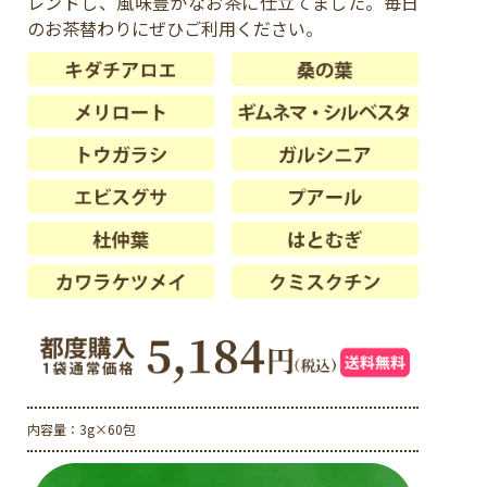
レンドし、風味豊かなお茶に仕立てました。毎日
のお茶替わりにぜひご利用ください。
内容量：3g×60包