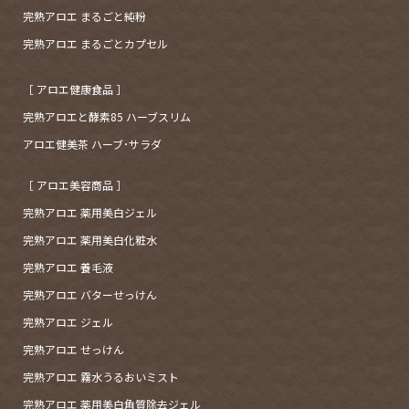
完熟アロエ まるごと純粉
完熟アロエ まるごとカプセル
［ アロエ健康食品 ］
完熟アロエと酵素85 ハーブスリム
アロエ健美茶 ハーブ･サラダ
［ アロエ美容商品 ］
完熟アロエ 薬用美白ジェル
完熟アロエ 薬用美白化粧水
完熟アロエ 養毛液
完熟アロエ バターせっけん
完熟アロエ ジェル
完熟アロエ せっけん
完熟アロエ 霧水うるおいミスト
完熟アロエ 薬用美白角質除去ジェル