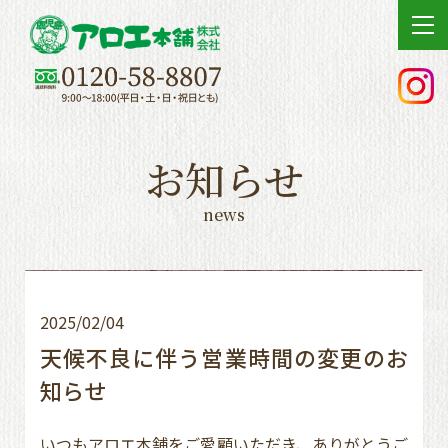
tog
お知らせ
news
2025/02/04
天候不良に伴う営業時間の変更のお
知らせ
いつもアロエ本舗をご愛顧いただき、ありがとうご