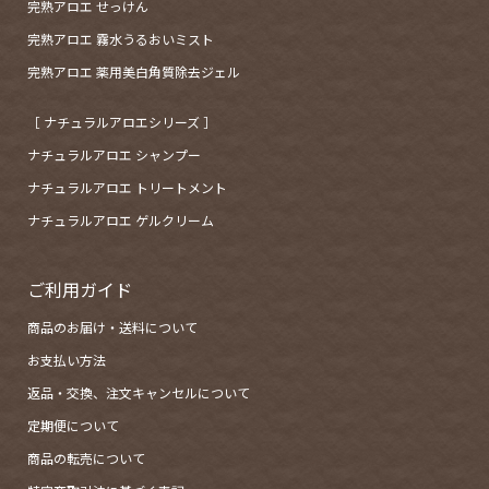
完熟アロエ せっけん
完熟アロエ 霧水うるおいミスト
完熟アロエ 薬用美白角質除去ジェル
［ ナチュラルアロエシリーズ ］
ナチュラルアロエ シャンプー
ナチュラルアロエ トリートメント
ナチュラルアロエ ゲルクリーム
ご利用ガイド
商品のお届け・送料について
お支払い方法
返品・交換、注文キャンセルについて
定期便について
商品の転売について