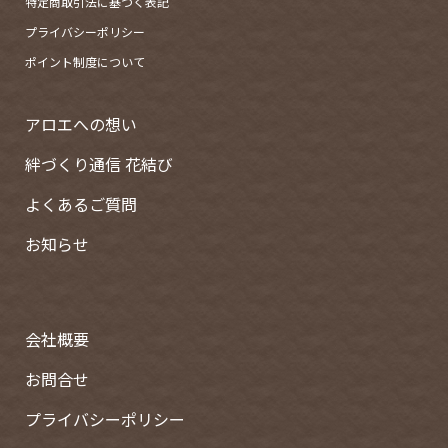
特定商取引法に基づく表記
プライバシーポリシー
ポイント制度について
アロエへの想い
絆づくり通信
花結び
よくあるご質問
お知らせ
会社概要
お問合せ
プライバシーポリシー