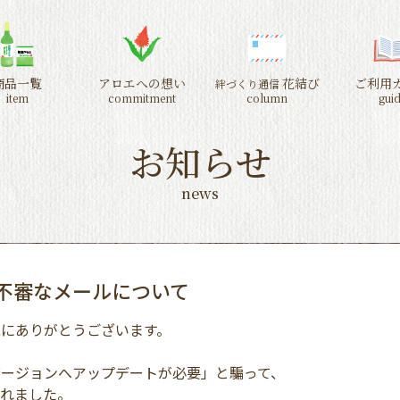
商品一覧
アロエへの想い
花結び
ご利用
絆づくり通信
item
commitment
column
gui
お知らせ
news
不審なメールについて
にありがとうございます。
バージョンへアップデートが必要」と騙って、
されました。